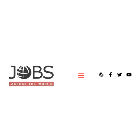
ACERCA DE JOBS ACROSS THE WORLD (JOBSAWORLD)