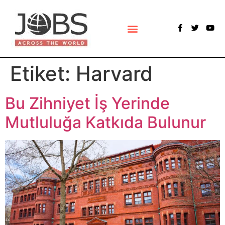
Etiket:
Harvard
Bu Zihniyet İş Yerinde
Mutluluğa Katkıda Bulunur