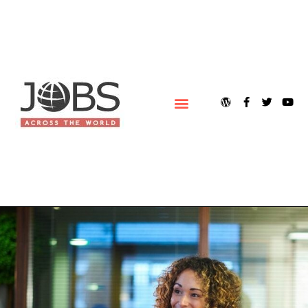
ACERCA DE JOBS ACROSS THE WORLD (JOBSAWORLD)