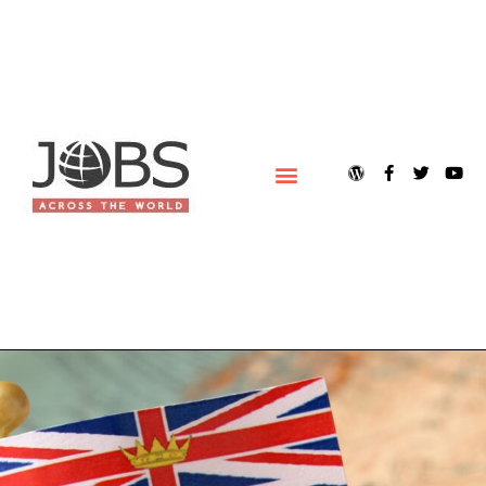
ACERCA DE JOBS ACROSS THE WORLD (JOBSAWORLD)